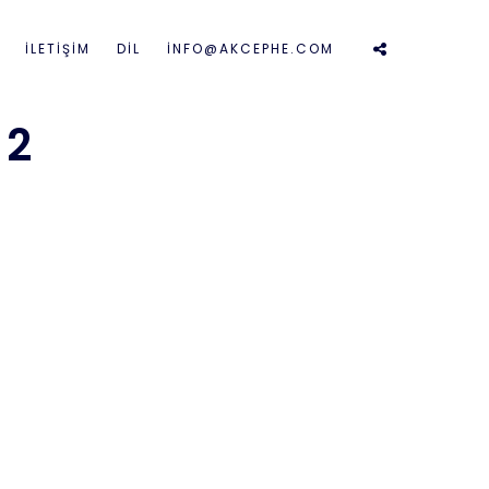
İLETIŞIM
DİL
İNFO@AKCEPHE.COM
 2