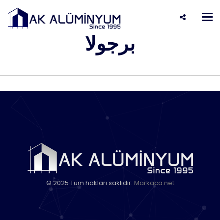
KURTKÖY مشروع
Tog
nav
برجولا
© 2025 Tüm hakları saklıdır.
Markaca.net