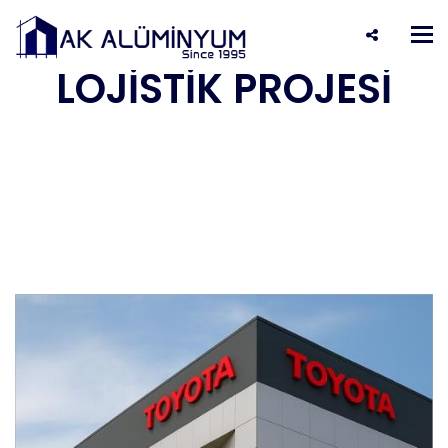
İSTANBUL REYSAŞ
Tog
nav
LOJİSTİK PROJESİ