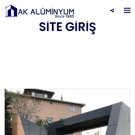
İSTANBUL ÇEKMEKÖY
Tog
nav
SİTE GİRİŞ