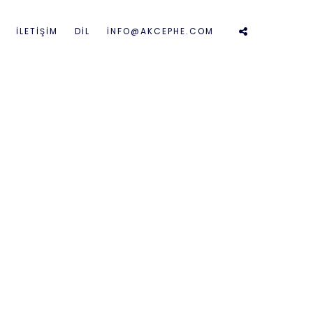
İLETIŞIM
DİL
İNFO@AKCEPHE.COM